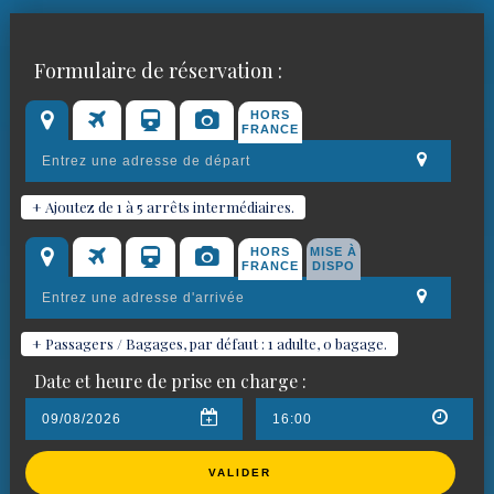
Réservez votre chauffeur VTC
Formulaire de réservation :
pour
Valbonne
HORS
FRANCE
+ Ajoutez de 1 à 5 arrêts intermédiaires.
HORS
MISE À
FRANCE
DISPO
+ Passagers / Bagages, par défaut : 1 adulte, 0 bagage.
Date et heure de prise en charge :
VALIDER