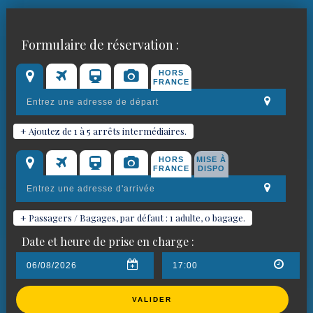
Réservez votre chauffeur VTC
Formulaire de réservation :
pour
Mougins
HORS
FRANCE
+ Ajoutez de 1 à 5 arrêts intermédiaires.
HORS
MISE À
FRANCE
DISPO
+ Passagers / Bagages, par défaut : 1 adulte, 0 bagage.
Date et heure de prise en charge :
VALIDER