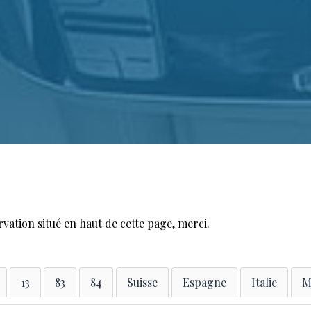
rvation situé en haut de cette page, merci.
13
83
84
Suisse
Espagne
Italie
M