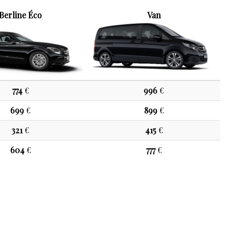
Berline Éco
Van
774
€
996
€
699
€
899
€
321
€
415
€
604
€
777
€