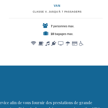
VAN
CLASSE V, JUSQU'À 7 PASSAGERS
7
personnes max.
10
bagages max.
ervice afin de vous fournir des prestations de grande