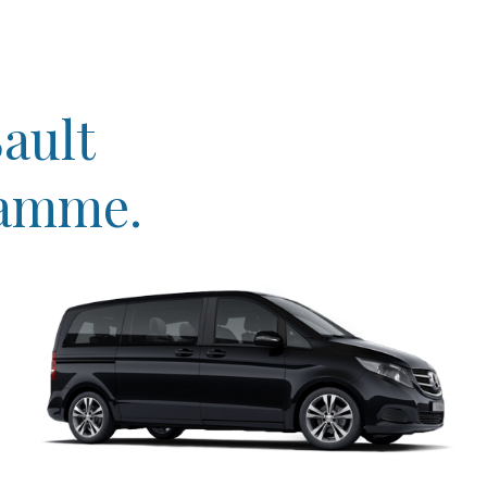
ault
gamme.