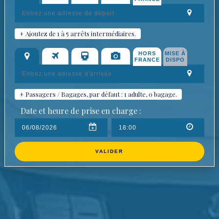
+ Ajoutez de 1 à 5 arrêts intermédiaires.
HORS
MISE À
FRANCE
DISPO
+ Passagers / Bagages, par défaut : 1 adulte, 0 bagage.
Date et heure de prise en charge :
VALIDER