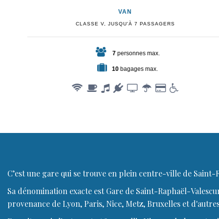
VAN
CLASSE V, JUSQU'À 7 PASSAGERS
7
personnes max.
10
bagages max.
C’est une gare qui se trouve en plein centre-ville de Saint-
Sa dénomination exacte est Gare de Saint-Raphaël-Valescure
provenance de Lyon, Paris, Nice, Metz, Bruxelles et d'autre