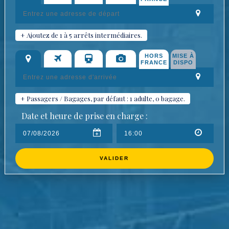
+ Ajoutez de 1 à 5 arrêts intermédiaires.
HORS
MISE À
FRANCE
DISPO
+ Passagers / Bagages, par défaut : 1 adulte, 0 bagage.
Date et heure de prise en charge :
VALIDER