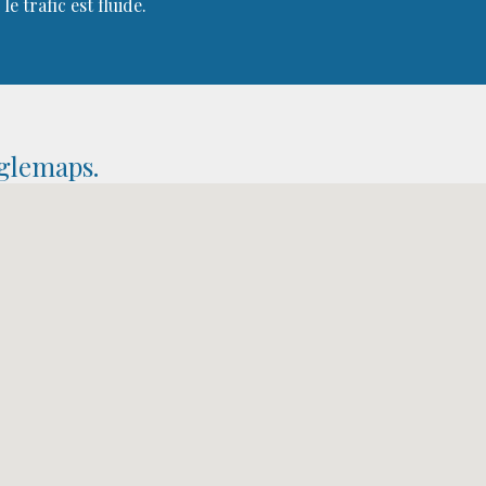
le trafic est fluide.
glemaps.