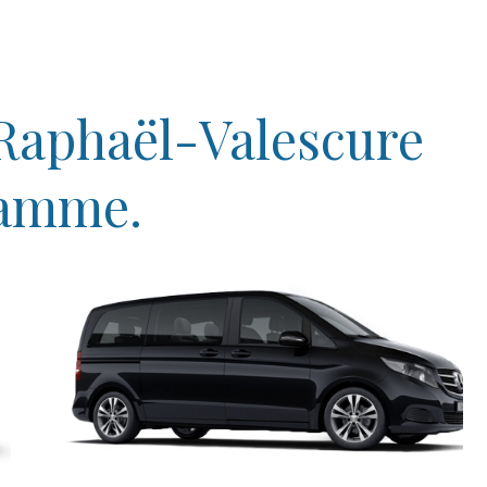
-Raphaël-Valescure
gamme.