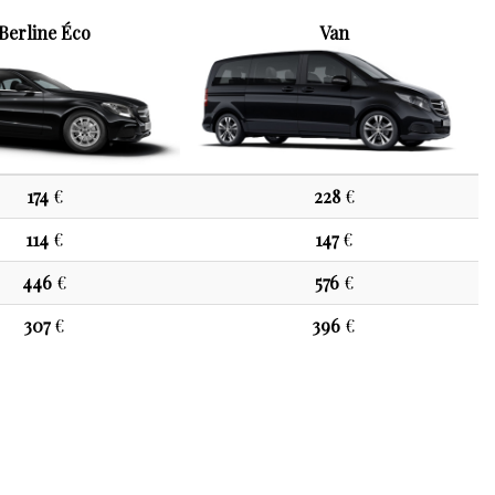
Berline Éco
Van
174
€
228
€
114
€
147
€
446
€
576
€
307
€
396
€