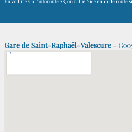
En voiture via l’autoroute A8, on rallie Nice en 1h de route si 
Gare de Saint-Raphaël-Valescure
- Goo