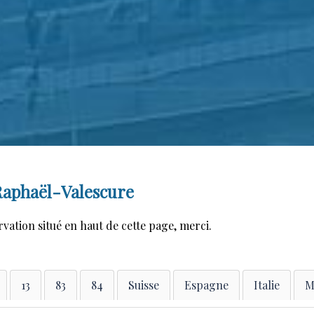
Raphaël-Valescure
rvation situé en haut de cette page, merci.
13
83
84
Suisse
Espagne
Italie
M