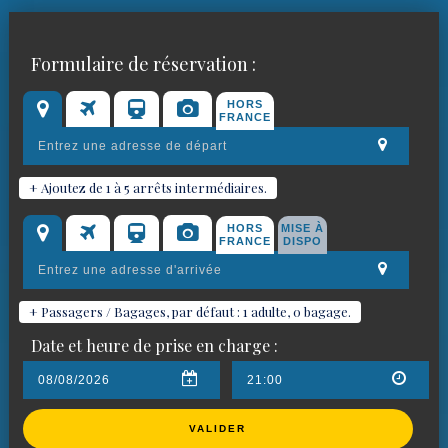
Réservez votre chauffeur VTC
Formulaire de réservation :
pour
Le Cannet
HORS
FRANCE
+ Ajoutez de 1 à 5 arrêts intermédiaires.
HORS
MISE À
FRANCE
DISPO
+ Passagers / Bagages, par défaut : 1 adulte, 0 bagage.
Date et heure de prise en charge :
VALIDER