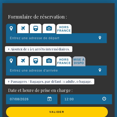
Réservez votre chauffeur VTC
Formulaire de réservation :
pour
Mormoiron
HORS
FRANCE
+ Ajoutez de 1 à 5 arrêts intermédiaires.
HORS
MISE À
FRANCE
DISPO
+ Passagers / Bagages, par défaut : 1 adulte, 0 bagage.
Date et heure de prise en charge :
VALIDER