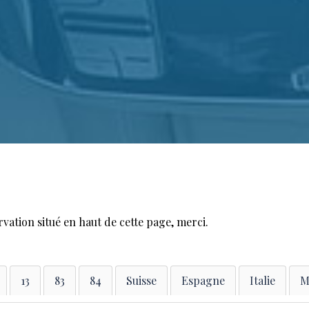
rvation situé en haut de cette page, merci.
13
83
84
Suisse
Espagne
Italie
M