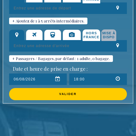
+ Ajoutez de 1 à 5 arrêts intermédiaires.
HORS
MISE À
FRANCE
DISPO
+ Passagers / Bagages, par défaut : 1 adulte, 0 bagage.
Date et heure de prise en charge :
VALIDER