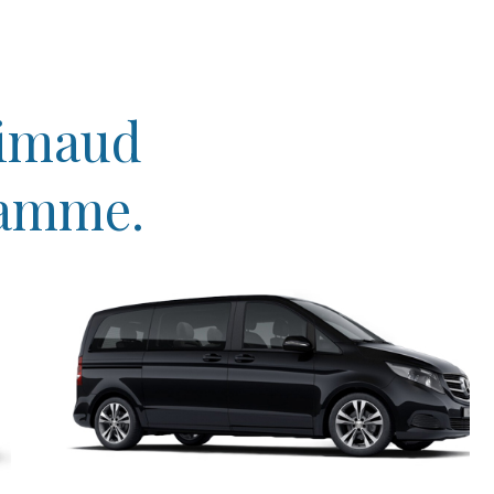
rimaud
gamme.