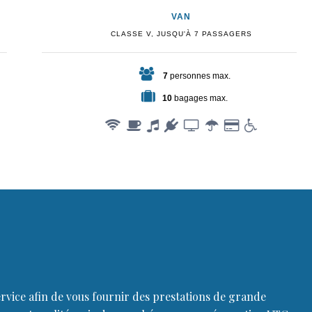
VAN
CLASSE V, JUSQU'À 7 PASSAGERS
7
personnes max.
10
bagages max.
ervice afin de vous fournir des prestations de grande