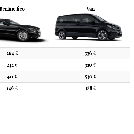
Berline Éco
Van
264
€
336
€
241
€
310
€
411
€
530
€
146
€
188
€