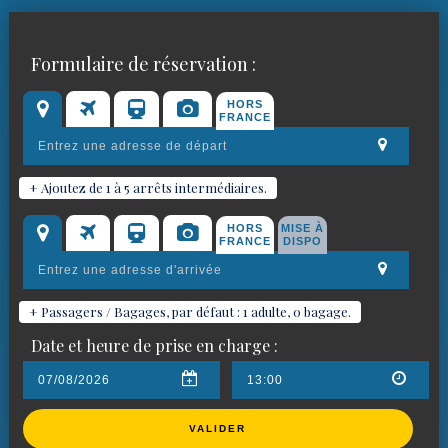
Réservez votre chauffeur VTC
Formulaire de réservation :
pour
Châteaurenard
HORS
FRANCE
+ Ajoutez de 1 à 5 arrêts intermédiaires.
HORS
MISE À
FRANCE
DISPO
+ Passagers / Bagages, par défaut : 1 adulte, 0 bagage.
Date et heure de prise en charge :
VALIDER