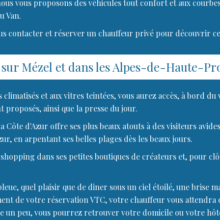
nous vous proposons des véhicules tout confort et aux courbes
u Van.
us contacter et réserver un chauffeur privé pour découvrir cet
C sur Mézel et dans les Alpes-de-Haute-
 climatisés et aux vitres teintées, vous aurez accès, à bord du
t proposés, ainsi que la presse du jour.
 la Côte d'Azur offre ses plus beaux atouts à des visiteurs av
ur, en arpentant ses belles plages dès les beaux jours.
opping dans ses petites boutiques de créateurs et, pour clôt
ue, quel plaisir que de diner sous un ciel étoilé, une brise m
moment de votre réservation VTC, votre chauffeur vous attendra 
vre un peu, vous pourrez retrouver votre domicile ou votre hôte