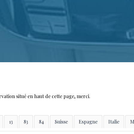
rvation situé en haut de cette page, merci.
13
83
84
Suisse
Espagne
Italie
M