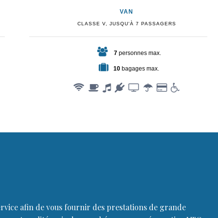
VAN
CLASSE V, JUSQU'À 7 PASSAGERS
7
personnes max.
10
bagages max.
ervice afin de vous fournir des prestations de grande