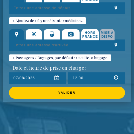
+ Ajoutez de 1 à 5 arrêts intermédiaires.
HORS
MISE À
FRANCE
DISPO
+ Passagers / Bagages, par défaut : 1 adulte, 0 bagage.
Date et heure de prise en charge :
VALIDER