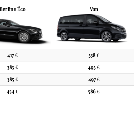
Berline Éco
Van
417
€
538
€
383
€
495
€
385
€
497
€
454
€
586
€