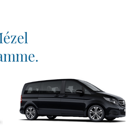
Mézel
gamme.