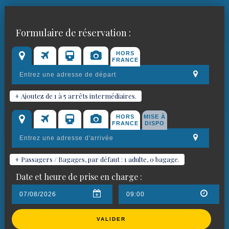
Réservez votre chauffeur VTC
Formulaire de réservation :
pour
Ribiers
HORS
FRANCE
+ Ajoutez de 1 à 5 arrêts intermédiaires.
HORS
MISE À
FRANCE
DISPO
+ Passagers / Bagages, par défaut : 1 adulte, 0 bagage.
Date et heure de prise en charge :
VALIDER